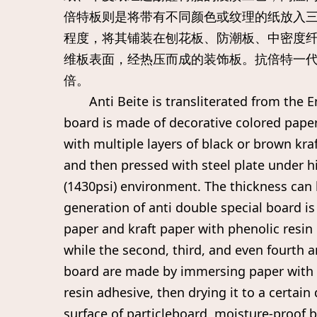
倍特板则是将带有不同颜色或纹理的纸放入
程度，将其铺装在刨花板、防潮板、中密度
维板表面，经热压而成的装饰板。抗倍特一代
倍。
Anti Beite is transliterated from the En
board is made of decorative colored pape
with multiple layers of black or brown kr
and then pressed with steel plate under 
(1430psi) environment. The thickness ca
generation of anti double special board 
paper and kraft paper with phenolic resi
while the second, third, and even fourth a
board are made by immersing paper with d
resin adhesive, then drying it to a certain 
surface of particleboard, moisture-proof