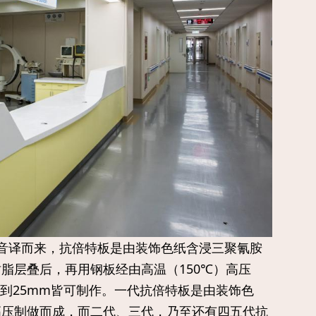
te”音译而来，抗倍特板是由装饰色纸含浸三聚氰胺
脂层叠后，再用钢板经由高温（150℃）高压
6mm到25mm皆可制作。一代抗倍特板是由装饰色
高压制做而成，而二代、三代，乃至还有四五代抗