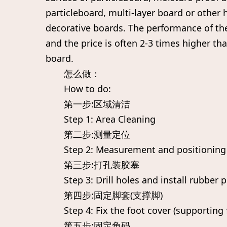
particleboard, multi-layer board or other 
decorative boards. The performance of the 
and the price is often 2-3 times higher th
board.
怎么做：
How to do:
第一步:区域清洁
Step 1: Area Cleaning
第二步:测量定位
Step 2: Measurement and positioning
第三步:打孔装胶塞
Step 3: Drill holes and install rubber p
第四步:固定脚套(支撑脚)
Step 4: Fix the foot cover (supporting 
第五步:固定角码