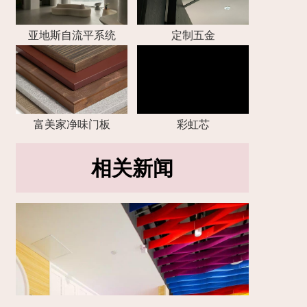
亚地斯自流平系统
定制五金
富美家净味门板
彩虹芯
相关新闻