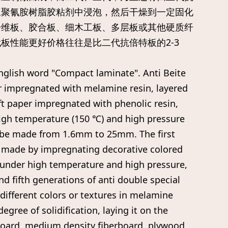
三聚氰胺树脂胶粘剂中浸泡，然后干燥到一定固化
纤维板、胶合板、细木工板、多层板或其他硬质纤
板性能更好价格往往是比二代抗倍特板的2-3
glish word "Compact laminate". Anti Beite
r impregnated with melamine resin, layered
aft paper impregnated with phenolic resin,
high temperature (150 ℃) and high pressure
n be made from 1.6mm to 25mm. The first
is made by impregnating decorative colored
n under high temperature and high pressure,
nd fifth generations of anti double special
ifferent colors or textures in melamine
degree of solidification, laying it on the
 board, medium density fiberboard, plywood,