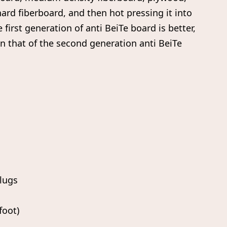
hard fiberboard, and then hot pressing it into
first generation of anti BeiTe board is better,
an that of the second generation anti BeiTe
lugs
foot)